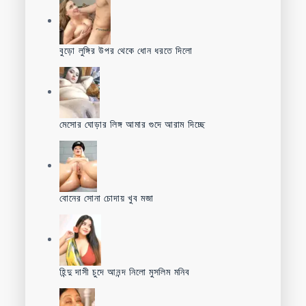
বুড়ো লুঙ্গির উপর থেকে ধোন ধরতে দিলো
মেসোর ঘোড়ার লিঙ্গ আমার গুদে আরাম দিচ্ছে
বোনের সোনা চোদায় খুব মজা
হিন্দু দাসী চুদে আনন্দ নিলো মুসলিম মনিব