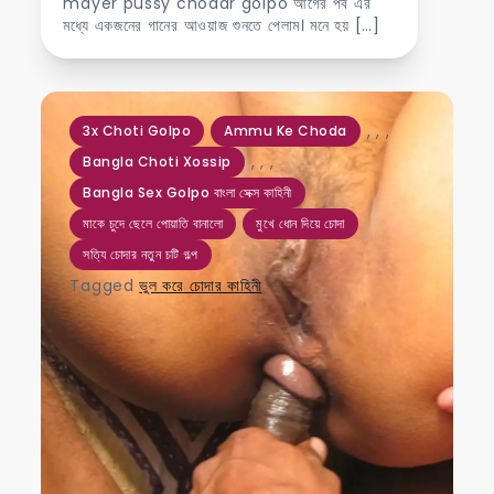
mayer pussy chodar golpo আগের পর্ব এর
মধ্যে একজনের গানের আওয়াজ শুনতে পেলাম। মনে হয় […]
,
,
,
3x Choti Golpo
Ammu Ke Choda
,
,
,
Bangla Choti Xossip
Bangla Sex Golpo বাংলা সেক্স কাহিনী
মাকে চুদে ছেলে পোয়াতি বানালো
মুখে ধোন দিয়ে চোদা
সত্যি চোদার নতুন চটি গল্প
Tagged
ভুল করে চোদার কাহিনী