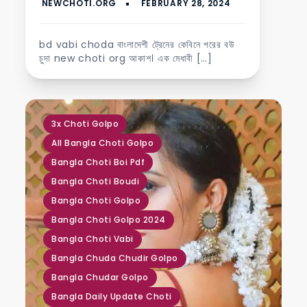
bd vabi choda বাংলাদেশী ট্রেনের কেবিনে পরের বউ
চুদা new choti org আকাশ। এক মেধাবী […]
,
,
,
,
,
,
,
,
,
,
,
,
,
,
,
,
,
,
,
3x Choti Golpo
,
,
,
,
,
,
,
,
All Bangla Choti Golpo
Bangla Choti Boi Pdf
Bangla Choti Boudi
Bangla Choti Golpo
Bangla Choti Golpo 2024
Bangla Choti Vabi
Bangla Chuda Chudir Golpo
Bangla Chudar Golpo
Bangla Daily Update Choti