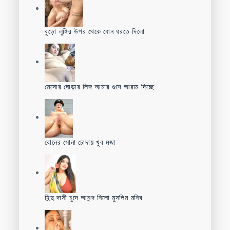
বুড়ো লুঙ্গির উপর থেকে ধোন ধরতে দিলো
মেসোর ঘোড়ার লিঙ্গ আমার গুদে আরাম দিচ্ছে
বোনের সোনা চোদায় খুব মজা
হিন্দু দাসী চুদে আনন্দ নিলো মুসলিম মনিব