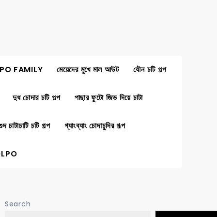
PO FAMILY
মেয়েদের মুখে মাল আউট
যৌন চটি গল্প
দুধ চোদার চটি গল্প
পাছার ফুটো জিভ দিয়ে চাটা
গুদ চাটাচাটি চটি গল্প
গ্যাংব্যাং চোদাচুদির গল্প
OLPO
Search