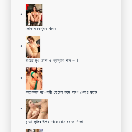
লোকাল বেশ্যার খদ্দের
মায়ের মুখ চোদা ও প্রস্রাব পান – 1
কয়েকজন নর-নারী হোটেল রুমে গ্রুপ খেলায় মত্ত
বুড়ো লুঙ্গির উপর থেকে ধোন ধরতে দিলো