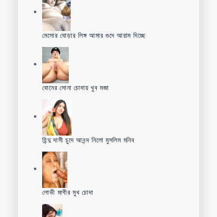
মেসোর ঘোড়ার লিঙ্গ আমার গুদে আরাম দিচ্ছে
বোনের সোনা চোদায় খুব মজা
হিন্দু দাসী চুদে আনন্দ নিলো মুসলিম মনিব
লোভী মাগীর মুখ চোদা