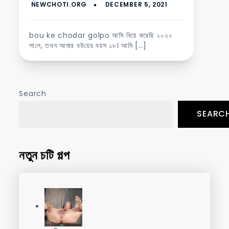
bou ke chodar golpo আমি বিয়ে করেছি ২০২০
সা‌লে, তখন আমার বউ‌য়ের বয়স ১৮। আ‌মি […]
Search
SEARC
নতুন চটি গল্প