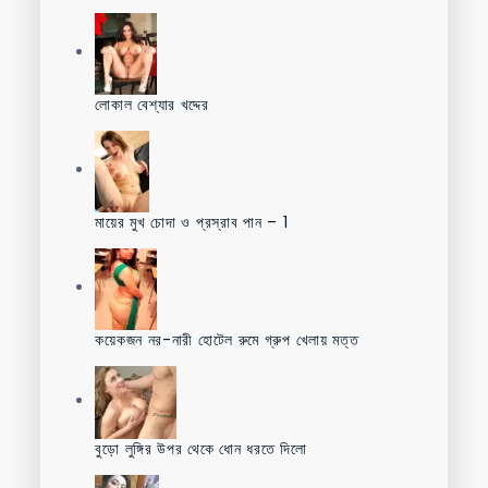
লোকাল বেশ্যার খদ্দের
মায়ের মুখ চোদা ও প্রস্রাব পান – 1
কয়েকজন নর-নারী হোটেল রুমে গ্রুপ খেলায় মত্ত
বুড়ো লুঙ্গির উপর থেকে ধোন ধরতে দিলো