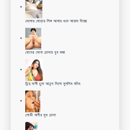
মেসোর ঘোড়ার লিঙ্গ আমার গুদে আরাম দিচ্ছে
বোনের সোনা চোদায় খুব মজা
হিন্দু দাসী চুদে আনন্দ নিলো মুসলিম মনিব
লোভী মাগীর মুখ চোদা