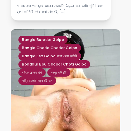
বোকাচোদা গুদ চুষে আমার ভোদাটা ঠাণ্ডা কর আমি সুমি। বয়স
২৫। ভার্সিটি শেষ করা মাত্রই […]
,
,
,
,
,
,
Bangla Boroder Golpo
Bangla Choda Choder Golpo
Bangla Sex Golpo বাংলা সেক্স কাহিনী
Bondhur Bou Chodar Choti Golpo
বউকে চোদার গল্প
বন্ধুর বউ চটি
সত্যি চোদার নতুন চটি গল্প