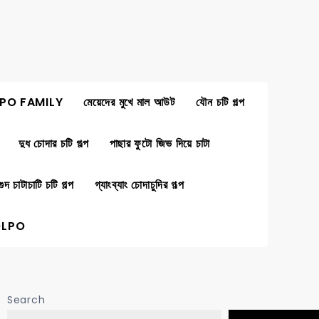
PO FAMILY
মেয়েদের মুখে মাল আউট
যৌন চটি গল্প
দুধ চোদার চটি গল্প
পাছার ফুটো জিভ দিয়ে চাটা
গুদ চাটাচাটি চটি গল্প
গ্যাংব্যাং চোদাচুদির গল্প
OLPO
Search