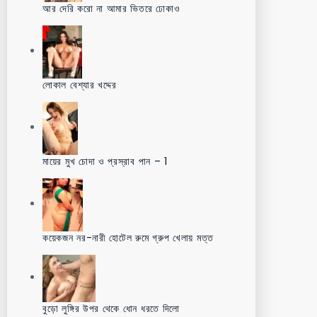
আর দেরি করো না আমার ভিতরে ঢোকাও
লোকাল বেশ্যার খদ্দের
মায়ের মুখ চোদা ও প্রস্রাব পান – 1
কয়েকজন নর-নারী হোটেল রুমে গ্রুপ খেলায় মত্ত
বুড়ো লুঙ্গির উপর থেকে ধোন ধরতে দিলো