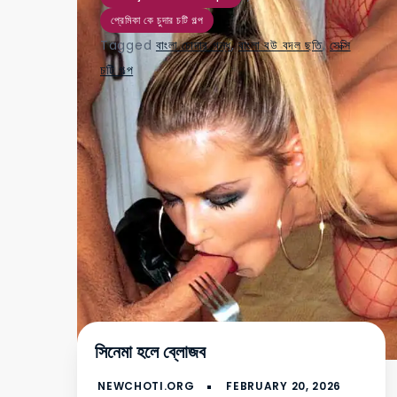
প্রেমিকা কে চুদার চটি গল্প
Tagged
বাংলা চোদার গন্ধ
,
বাংলা বউ বদল ছতি
,
সেক্সি
চটি গল্প
সিনেমা হলে ব্লোজব