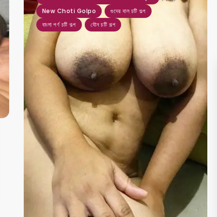
New Choti Golpo
গুদের বাল চটি গল্প
বাংলা পর্ণ চটি গল্প
যৌন চটি গল্প