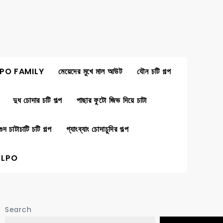
PO FAMILY
মেয়েদের মুখে মাল আউট
যৌন চটি গল্প
দুধ চোদার চটি গল্প
পাছার ফুটো জিভ দিয়ে চাটা
গুদ চাটাচাটি চটি গল্প
গ্যাংব্যাং চোদাচুদির গল্প
OLPO
Search